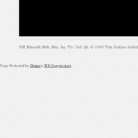
KM Mimarlık Müh. Müş. İnş. Tic. Ltd. Şti. © 1995 Tüm Hakları Saklıdı
Copy Protected by
Chetan
's
WP-Copyprotect
.