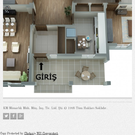
KM Mimarlık Müh. Müş. İnş. Tic. Ltd. Şti. © 1995 Tüm Hakları Saklıdır.
Copy Protected by
Chetan
's
WP-Copyprotect
.