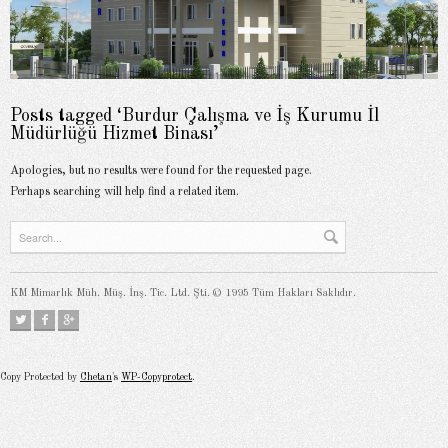
Posts tagged ‘Burdur Çalışma ve İş Kurumu İl
Müdürlüğü Hizmet Binası’
Apologies, but no results were found for the requested page.
Perhaps searching will help find a related item.
KM Mimarlık Müh. Müş. İnş. Tic. Ltd. Şti. © 1995 Tüm Hakları Saklıdır.
Copy Protected by
Chetan
's
WP-Copyprotect
.